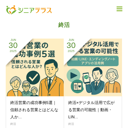
BLOG
こ
こ
に
説
明
を
入
力
し
ま
す
。
終活
JUN
JUN
30
30
2025
2025
終活営業の成功事例5選｜
終活×デジタル活用で広が
信頼される営業とはどんな
る営業の可能性｜動画・
人か...
LIN...
終活
終活