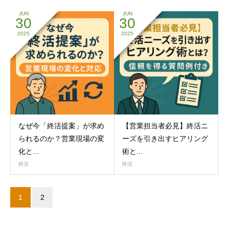
JUN
JUN
30
30
2025
2025
なぜ今「終活提案」が求め
【営業担当者必見】終活ニ
られるのか？営業現場の変
ーズを引き出すヒアリング
化と...
術と...
終活
終活
1
2