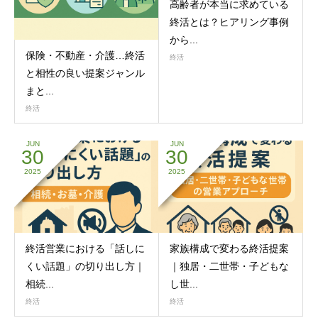
高齢者が本当に求めている
終活とは？ヒアリング事例
から...
保険・不動産・介護…終活
終活
と相性の良い提案ジャンル
まと...
終活
JUN
JUN
30
30
2025
2025
終活営業における「話しに
家族構成で変わる終活提案
くい話題」の切り出し方｜
｜独居・二世帯・子どもな
相続...
し世...
終活
終活