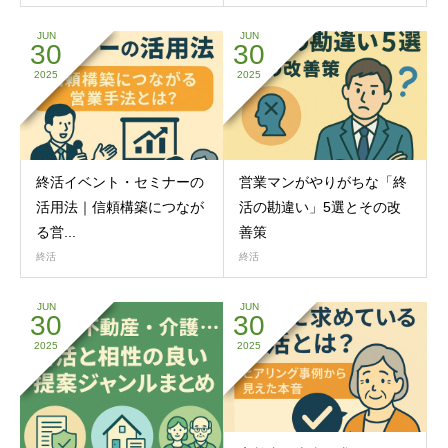
JUN
JUN
30
30
2025
2025
終活イベント・セミナーの
営業マンがやりがちな「終
活用法｜信頼構築につなが
活の勘違い」5選とその改
る営...
善策
終活
終活
JUN
JUN
30
30
2025
2025