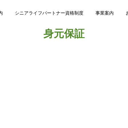
こ
こ
に
説
明
を
入
力
し
ま
す
内
シニアライフパートナー資格制度
事業案内
身元保証